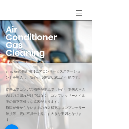
Air
Conditioner
Gas
Cleaning
snap onの最新機【エアコンサービスステーショ
ン】を導入し、安心かつ確実な施工が可能です。
従来エアコンガス補充が主流でしたが、本来の不具
合はガス漏れだけではなく、コンプレッサーオイル
圧の低下等様々な原因があります。
原因が分からないままのガス補充はコンプレッサー
破損等、更に不具合を起こす大きな要因となりま
す。