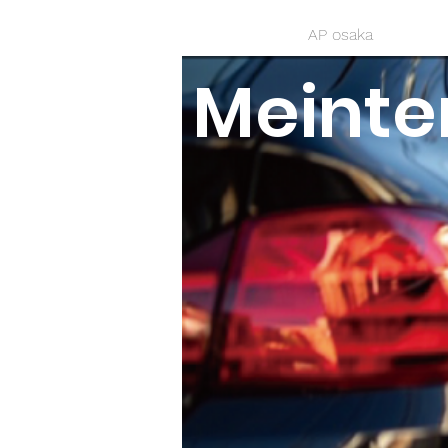
AP osaka
Meint