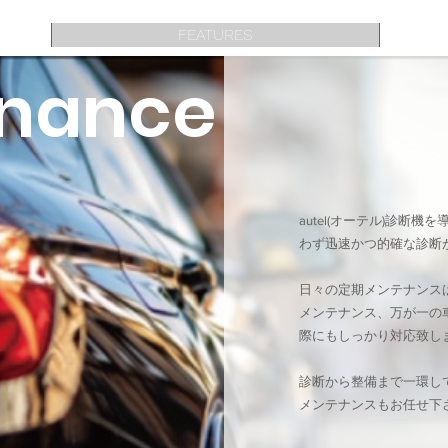
FEATURES
enance
autel(オーテル)診断
わず迅速かつ的確な診断
日々の定期メンテナンス
メンテナンス、万が一の
際にもしっかり対応致し
​診断から整備まで一環し
メンテナンスもお任せ下